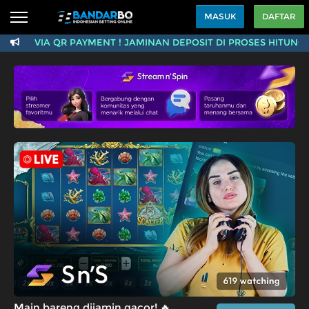
Beranda
MASUK
DAFTAR
POSIT VIA QR PAYMENT ! JAMINAN DEPOSIT DI PROSES HITUNGAN DETI
Sports
BARU
PROMO
Live Casino
BARU
IDNPoker
BARU
Slots
PROMO
IDNLIVE
BARU
Stream N Spin
Arcade
PROMO
Table Games
Lottery
BARU
PROMO
Referral
Main bareng dijamin gacor! 🔥