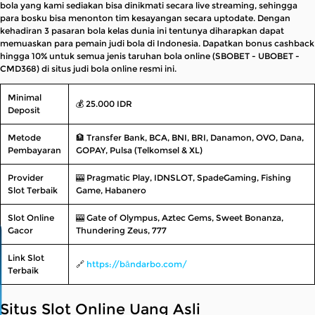
bola yang kami sediakan bisa dinikmati secara live streaming, sehingga
para bosku bisa menonton tim kesayangan secara uptodate. Dengan
kehadiran 3 pasaran bola kelas dunia ini tentunya diharapkan dapat
memuaskan para pemain judi bola di Indonesia. Dapatkan bonus cashback
hingga 10% untuk semua jenis taruhan bola online (SBOBET - UBOBET -
CMD368) di situs judi bola online resmi ini.
Minimal
💰 25.000 IDR
Deposit
Metode
🏦 Transfer Bank, BCA, BNI, BRI, Danamon, OVO, Dana,
Pembayaran
GOPAY, Pulsa (Telkomsel & XL)
Provider
🎰 Pragmatic Play, IDNSLOT, SpadeGaming, Fishing
Slot Terbaik
Game, Habanero
Slot Online
🎰 Gate of Olympus, Aztec Gems, Sweet Bonanza,
Gacor
Thundering Zeus, 777
Link Slot
🔗
https://bāndarbo.com/
Terbaik
Situs Slot Online Uang Asli