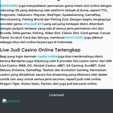
BANDARBO
juga menyediakan permainan game mesin slot online dengan
teknologi 3D yang didukung oleh platform terbaik di dunia, seperti TTG,
Pragmatic, Habanero, Playstar, RedTiger, SpadeGaming, GamePlay,
MicroGaming, Fishing World dan Fishing God. Dengan begitu lengkapnya
provider game
situs judi slot
uang asli yang terdapat disini, ditambah
dengan jackpot terbesar yang ada di semua jenis permainan slot dari
Arcade, Table games, Fishing, Video Slot, Classic Slot, Card games, Casual
Game, Scratch Card dan lainnya, membuat
BANDARBO
juga dikenal
sebagai situs slot online terpercaya di Indonesia.
Live Judi Casino Online Terlengkap
Bagi yang ingin bermain
casino online
juga bisa menikmatinya disini,
karena Bandarbo juga didukung oleh 8 provider live casino resmi, dari IDN
Live Casino, M88, OG, Sbobet Casino, eBET, SA Gaming, SunBET, Gold
Deluxe, Entwine, GamePlay, Taishan dan Evolution Gaming. Permainan
casino yang dihadirkan secara live streaming yang ditemani oleh dealer
cantik nan sexy untuk semua jenis taruhan, seperti judi rolet online,
Dragon Tiger, Sicbo/dadu, Fantan, dan juga judi baccarat online.
Licensed