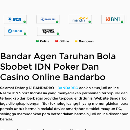
Bandar Agen Taruhan Bola
Sbobet IDN Poker Dan
Casino Online Bandarbo
Selamat Datang Di BANDARBO -
BANDARBO
adalah situs judi online
Resmi IDN Sport Indonesia yang menyediakan permainan terpopuler dan
terlengkap dari berbagai provider terpopuler di dunia. Website Bandarbo
juga dilengkapi dengan fitur teknologi canggih yang memungkinkan para
pemain untuk bermain melalui device smartphone, tablet maupun PC,
sehingga memudahkan para bettor dalam bermain judi online dimanapun
berada.