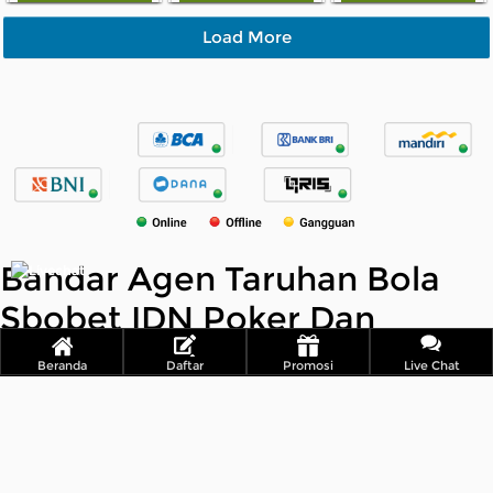
Load More
Bandar Agen Taruhan Bola
Sbobet IDN Poker Dan
Casino Online Bandarbo
Beranda
Daftar
Promosi
Live Chat
Selamat Datang Di BANDARBO -
BANDARBO
adalah situs judi online
Resmi IDN Sport Indonesia yang menyediakan permainan terpopuler dan
terlengkap dari berbagai provider terpopuler di dunia. Website Bandarbo
juga dilengkapi dengan fitur teknologi canggih yang memungkinkan para
pemain untuk bermain melalui device smartphone, tablet maupun PC,