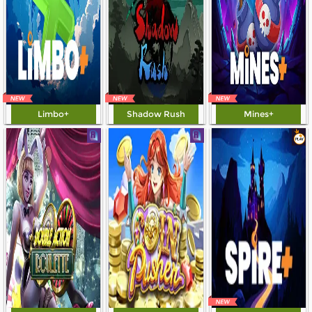
Limbo+
Shadow Rush
Mines+