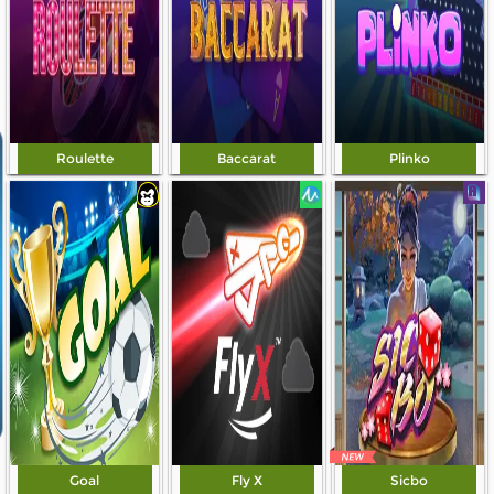
Roulette
Baccarat
Plinko
Goal
Fly X
Sicbo