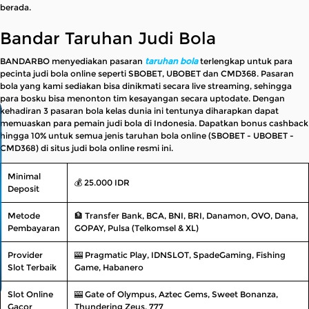
berada.
Bandar Taruhan Judi Bola
BANDARBO menyediakan pasaran
taruhan bola
terlengkap untuk para
pecinta judi bola online seperti SBOBET, UBOBET dan CMD368. Pasaran
bola yang kami sediakan bisa dinikmati secara live streaming, sehingga
para bosku bisa menonton tim kesayangan secara uptodate. Dengan
kehadiran 3 pasaran bola kelas dunia ini tentunya diharapkan dapat
memuaskan para pemain judi bola di Indonesia. Dapatkan bonus cashback
hingga 10% untuk semua jenis taruhan bola online (SBOBET - UBOBET -
CMD368) di situs judi bola online resmi ini.
Minimal
💰 25.000 IDR
Deposit
Metode
🏦 Transfer Bank, BCA, BNI, BRI, Danamon, OVO, Dana,
Pembayaran
GOPAY, Pulsa (Telkomsel & XL)
Provider
🎰 Pragmatic Play, IDNSLOT, SpadeGaming, Fishing
Slot Terbaik
Game, Habanero
Slot Online
🎰 Gate of Olympus, Aztec Gems, Sweet Bonanza,
Gacor
Thundering Zeus, 777