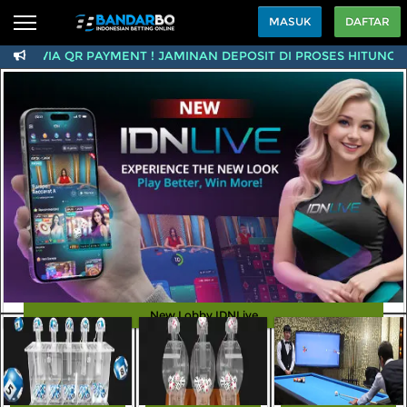
Beranda
MASUK
DAFTAR
IT VIA QR PAYMENT ! JAMINAN DEPOSIT DI PROSES HITUNGAN DETIK T
Sports
BARU
PROMO
Live Casino
BARU
IDNPoker
BARU
Slots
PROMO
IDNLIVE
BARU
Stream N Spin
Arcade
PROMO
New Lobby IDNLive
Table Games
Lottery
BARU
PROMO
Referral