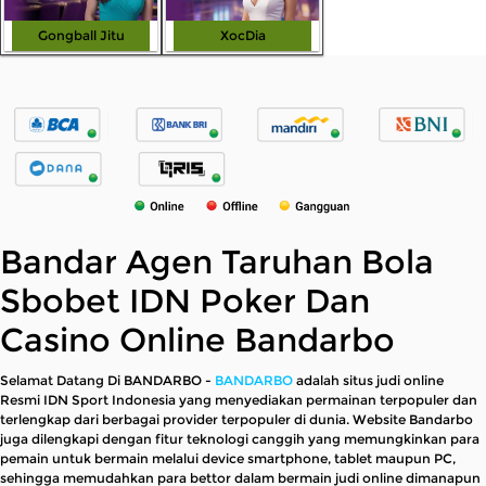
Gongball Jitu
XocDia
Bandar Agen Taruhan Bola
Sbobet IDN Poker Dan
Casino Online Bandarbo
Selamat Datang Di BANDARBO -
BANDARBO
adalah situs judi online
Resmi IDN Sport Indonesia yang menyediakan permainan terpopuler dan
terlengkap dari berbagai provider terpopuler di dunia. Website Bandarbo
juga dilengkapi dengan fitur teknologi canggih yang memungkinkan para
pemain untuk bermain melalui device smartphone, tablet maupun PC,
sehingga memudahkan para bettor dalam bermain judi online dimanapun