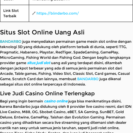
Link Slot
🔗
https://bāndarbo.com/
Terbaik
Situs Slot Online Uang Asli
BANDARBO
juga menyediakan permainan game mesin slot online dengan
teknologi 3D yang didukung oleh platform terbaik di dunia, seperti TTG,
Pragmatic, Habanero, Playstar, RedTiger, SpadeGaming, GamePlay,
MicroGaming, Fishing World dan Fishing God. Dengan begitu lengkapnya
provider game
situs judi slot
uang asli yang terdapat disini, ditambah
dengan jackpot terbesar yang ada di semua jenis permainan slot dari
Arcade, Table games, Fishing, Video Slot, Classic Slot, Card games, Casual
Game, Scratch Card dan lainnya, membuat
BANDARBO
juga dikenal
sebagai situs slot online terpercaya di Indonesia.
Live Judi Casino Online Terlengkap
Bagi yang ingin bermain
casino online
juga bisa menikmatinya disini,
karena Bandarbo juga didukung oleh 8 provider live casino resmi, dari IDN
Live Casino, M88, OG, Sbobet Casino, eBET, SA Gaming, SunBET, Gold
Deluxe, Entwine, GamePlay, Taishan dan Evolution Gaming. Permainan
casino yang dihadirkan secara live streaming yang ditemani oleh dealer
cantik nan sexy untuk semua jenis taruhan, seperti judi rolet online,