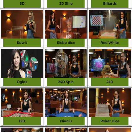
5D
3D Shio
Billiards
Promosi
Hubungi Kami
Live Chat
Suwit
Sicbo dice
Red White
Pengaduan Customer
Pilih Bahasa:
Oglok
24D Spin
24D
MASUK
DAFTAR
&copy; BANDARBO-GABUNG, DAFTAR, MAIN
DISINI LIVESCORE 24 JAM NONSTOP. Hak Cipta
Dilindungi.
12D
Niuniu
Poker Dice