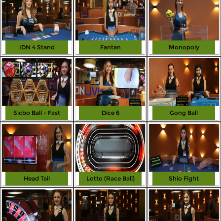
IDN 4 Stand
Fantan
Monopoly
Sicbo Ball - Fast
Dice 6
Gong Ball
Head Tail
Lotto (Race Ball)
Shio Fight