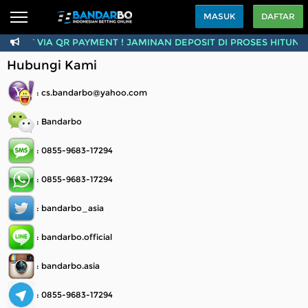
Beranda
MASUK
DAFTAR
EPOSIT VIA QR PAYMENT ! JAMINAN DEPOSIT DI PROSES HITUNGAN DET
Sports
BARU
PROMO
Hubungi Kami
Live Casino
BARU
:
cs.bandarbo@yahoo.com
IDNPoker
BARU
: Bandarbo
Slots
PROMO
: 0855-9683-17294
IDNLIVE
BARU
: 0855-9683-17294
Stream N Spin
: bandarbo_asia
Arcade
PROMO
: bandarbo.official
Table Games
: bandarbo.asia
Lottery
BARU
PROMO
: 0855-9683-17294
Referral