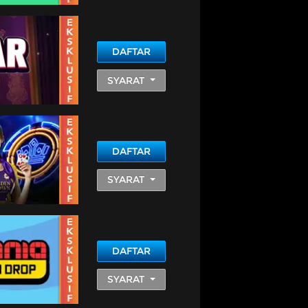
DAFTAR
SYARAT
DAFTAR
SYARAT
DAFTAR
SYARAT