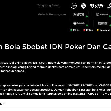
Tanggung Jawab
Metode Pembayaran
 Bola Sbobet IDN Poker Dan Ca
 situs judi online Resmi IDN Sport Indonesia yang menyediakan permainan terpopu
fitur teknologi canggih yang memungkinkan para pemain untuk bermain melalui d
dimanapun berada.
engkap untuk para pecinta judi bola online seperti SBOBET, UBOBET dan CMD368. 
nonton tim kesayangan secara uptodate. Dengan kehadiran 3 pasaran bola kelas du
ack hingga 10% untuk semua jenis taruhan bola online (SBOBET - UBOBET - CMD368) 
 IDR