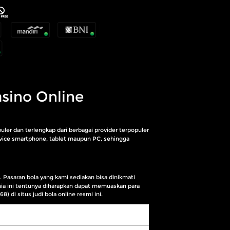
sino Online
ler dan terlengkap dari berbagai provider terpopuler
evice smartphone, tablet maupun PC, sehingga
Pasaran bola yang kami sediakan bisa dinikmati
nia ini tentunya diharapkan dapat memuaskan para
di situs judi bola online resmi ini.