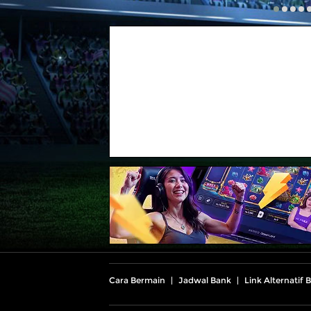
Cara Bermain
|
Jadwal Bank
|
Link Alternatif