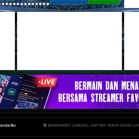
 BandarBo
BANDARBO-GABUNG, DAFTAR, MAIN DISINI LIVE